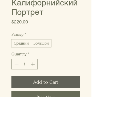
Калифорнийский
Портрет
Price
$220.00
Размер
*
Средний
Большой
Quantity
*
Add to Cart
Buy Now
Фотография на холсте, 
запечатлевшая портрет молодой 
женщины, освещенной мягким 