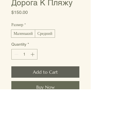
Дорога К Пляжу
Price
$150.00
Размер
*
Маленький
Средний
Quantity
*
Add to Cart
Buy Now
Фотография на холсте, 
показывающая живописную 
дорогу, ведущую к 
калифорнийскому пляжу, 
обрамленную кипарисами и 