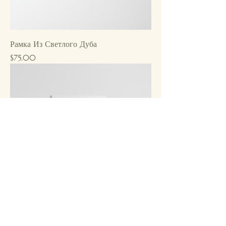
Рамка Из Светлого Дуба
Price
$75.00
Минималистичная Белая Рамка